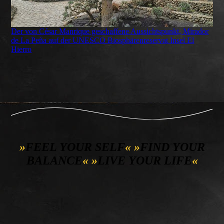
Der von César Manrique geschaffene Aussichtspunkt, Mirador
de La Peña auf der UNESCO Biosphärenreservat Insel El
Hierro
»
FEEL YOUR SELF
«
»
FIND YOUR
BALANCE
«
»
LIVE YOUR LIFE
«