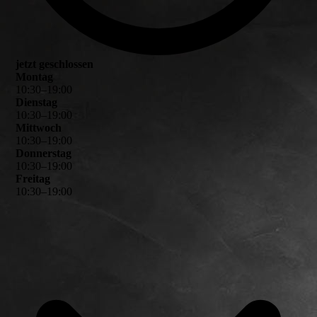
jetzt geschlossen
Montag
10
:
30
–
19
:
00
Dienstag
10
:
30
–
19
:
00
Mittwoch
10
:
30
–
19
:
00
Donnerstag
10
:
30
–
19
:
00
Freitag
10
:
30
–
19
:
00