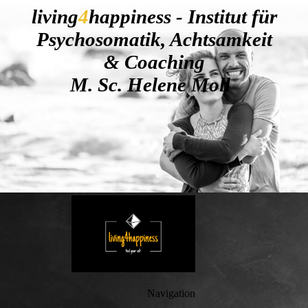
living
4
happiness - Institut für
Psychosomatik, Achtsamkeit
& Coaching
M. Sc. Helene Moll
Navigation