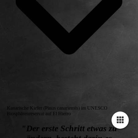
Kanarische Kiefer (Pinus canariensis) im UNESCO
Biosphärenreservat auf El Hierro
"Der erste Schritt etwas zu